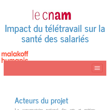
Impact du télétravail sur la
santé des salariés
Toggle
navigat
Acteurs du projet
Le conservatoire national des arts et métiers